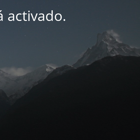
 activado.